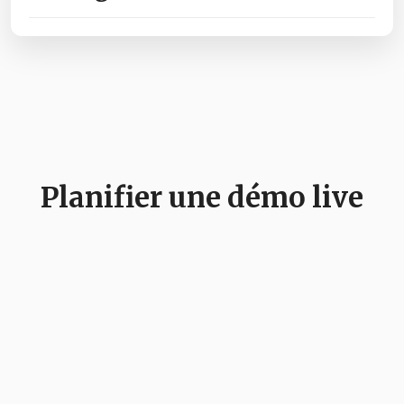
Oui, le KYC est obligatoire pour les banques, les
assurances et de nombreux services financiers.
Il répond à des exigences légales liées à la lutte
contre le blanchiment d’argent et le financement
du terrorisme.
Planifier une démo live