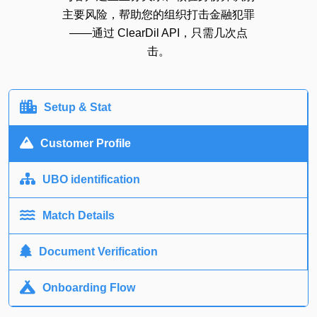
主要风险，帮助您的组织打击金融犯罪
——通过 ClearDil API，只需几次点
击。
Setup & Stat
Customer Profile
UBO identification
Match Details
Document Verification
Onboarding Flow