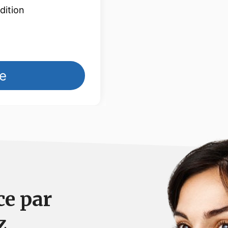
ce par
z