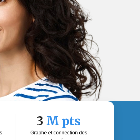
3
M pts
s
Graphe et connection des