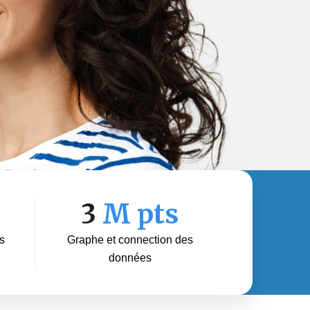
3
M pts
s
Graphe et connection des
données