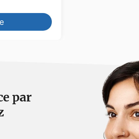
ce par
z