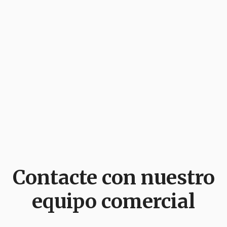
servicios financieros pueden integrar una API
costes, más precisión en el cumplimiento,
KYC de forma metódica, reduciendo los tiempos
acceso a experiencia especializada, menos
de incorporación, recortando costes y
procesos manuales, más prevención del fraude
mejorando la precisión del cumplimiento.
y un foco más claro en los objetivos de negocio.
Contacte con nuestro
equipo comercial