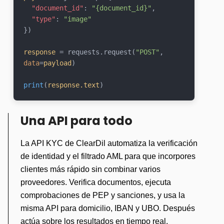
"document_id"
: 
"{document_id}"
,

"type"
: 
"image"
})

response
 = requests.request(
"POST"
, 
data
=
payload
)

print
(
response.text
)
Una API para todo
La API KYC de ClearDil automatiza la verificación
de identidad y el filtrado AML para que incorpores
clientes más rápido sin combinar varios
proveedores. Verifica documentos, ejecuta
comprobaciones de PEP y sanciones, y usa la
misma API para
domicilio
, IBAN y
UBO
. Después
actúa sobre los resultados en tiempo real.