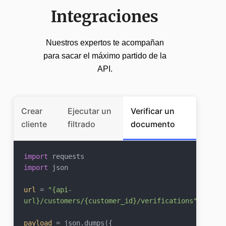
Integraciones
Nuestros expertos te acompañan
para sacar el máximo partido de la
API.
Crear
Ejecutar un
Verificar un
cliente
filtrado
documento
import
import
 json

url
 = 
"{api-
url}/customers/{customer_id}/verifications"
payload
 = json.dumps({
